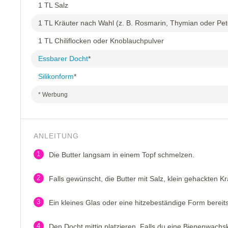
1 TL Salz
1 TL Kräuter nach Wahl (z. B. Rosmarin, Thymian oder Pete
1 TL Chiliflocken oder Knoblauchpulver
Essbarer Docht
*
Silikonform
*
* Werbung
ANLEITUNG
1
Die Butter langsam in einem Topf schmelzen.
2
Falls gewünscht, die Butter mit Salz, klein gehackten K
3
Ein kleines Glas oder eine hitzebeständige Form bereits
4
Den Docht mittig platzieren. Falls du eine Bienenwachsk