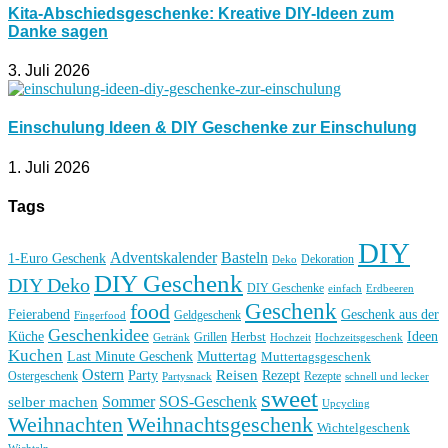
Kita-Abschiedsgeschenke: Kreative DIY-Ideen zum
Danke sagen
3. Juli 2026
Einschulung Ideen & DIY Geschenke zur Einschulung
1. Juli 2026
Tags
DIY
Basteln
Adventskalender
1-Euro Geschenk
Deko
Dekoration
DIY Geschenk
DIY Deko
DIY Geschenke
einfach
Erdbeeren
Geschenk
food
Feierabend
Geschenk aus der
Geldgeschenk
Fingerfood
Geschenkidee
Küche
Ideen
Grillen
Herbst
Getränk
Hochzeit
Hochzeitsgeschenk
Kuchen
Muttertag
Last Minute Geschenk
Muttertagsgeschenk
Ostern
Reisen
Rezept
Party
Ostergeschenk
Rezepte
Partysnack
schnell und lecker
sweet
Sommer
SOS-Geschenk
selber machen
Upcycling
Weihnachten
Weihnachtsgeschenk
Wichtelgeschenk