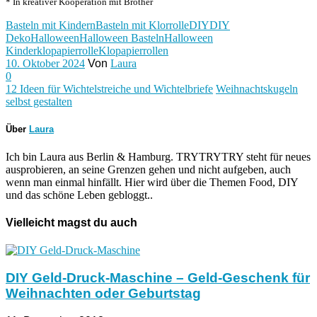
* In kreativer Kooperation mit Brother
Basteln mit Kindern
Basteln mit Klorrolle
DIY
DIY
Deko
Halloween
Halloween Basteln
Halloween
Kinder
klopapierrolle
Klopapierrollen
10. Oktober 2024
Von
Laura
0
12 Ideen für Wichtelstreiche und Wichtelbriefe
Weihnachtskugeln
selbst gestalten
Über
Laura
Ich bin Laura aus Berlin & Hamburg. TRYTRYTRY steht für neues
ausprobieren, an seine Grenzen gehen und nicht aufgeben, auch
wenn man einmal hinfällt. Hier wird über die Themen Food, DIY
und das schöne Leben gebloggt..
Vielleicht magst du auch
DIY Geld-Druck-Maschine – Geld-Geschenk für
Weihnachten oder Geburtstag