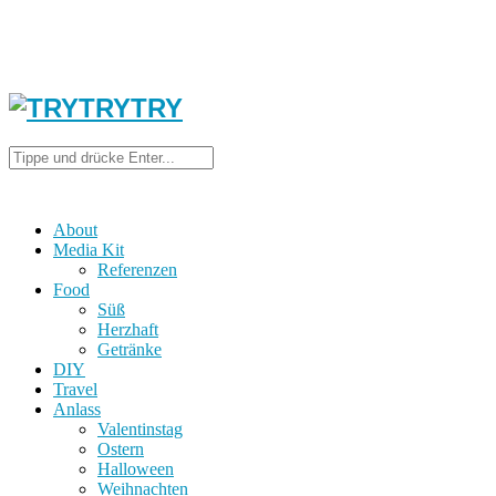
About
Media Kit
Referenzen
Food
Süß
Herzhaft
Getränke
DIY
Travel
Anlass
Valentinstag
Ostern
Halloween
Weihnachten