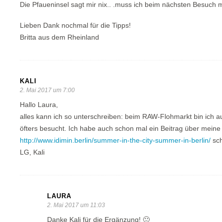
Die Pfaueninsel sagt mir nix.. .muss ich beim nächsten Besuch m
Lieben Dank nochmal für die Tipps!
Britta aus dem Rheinland
KALI
2. Mai 2017 um 7:00
Hallo Laura,
alles kann ich so unterschreiben: beim RAW-Flohmarkt bin ich a
öfters besucht. Ich habe auch schon mal ein Beitrag über meine
http://www.idimin.berlin/summer-in-the-city-summer-in-berlin/
sch
LG, Kali
LAURA
2. Mai 2017 um 11:03
Danke Kali für die Ergänzung! 🙂