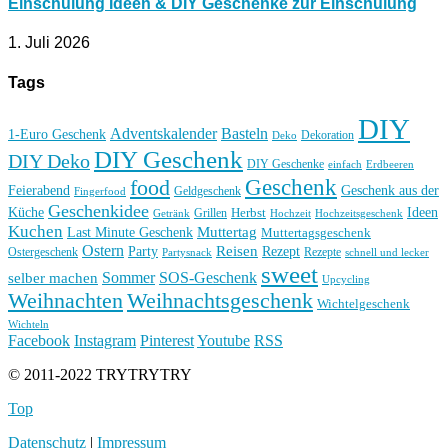
Einschulung Ideen & DIY Geschenke zur Einschulung
1. Juli 2026
Tags
DIY
Basteln
Adventskalender
1-Euro Geschenk
Deko
Dekoration
DIY Geschenk
DIY Deko
DIY Geschenke
einfach
Erdbeeren
Geschenk
food
Feierabend
Geschenk aus der
Geldgeschenk
Fingerfood
Geschenkidee
Küche
Ideen
Grillen
Herbst
Getränk
Hochzeit
Hochzeitsgeschenk
Kuchen
Muttertag
Last Minute Geschenk
Muttertagsgeschenk
Ostern
Reisen
Rezept
Party
Ostergeschenk
Rezepte
Partysnack
schnell und lecker
sweet
Sommer
SOS-Geschenk
selber machen
Upcycling
Weihnachten
Weihnachtsgeschenk
Wichtelgeschenk
Wichteln
Facebook
Instagram
Pinterest
Youtube
RSS
© 2011-2022 TRYTRYTRY
Top
Datenschutz
|
Impressum