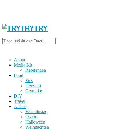
About
Media Kit
Referenzen
Food
Süß
Herzhaft
Getränke
DIY
Travel
Anlass
Valentinstag
Ostern
Halloween
Weihnachten