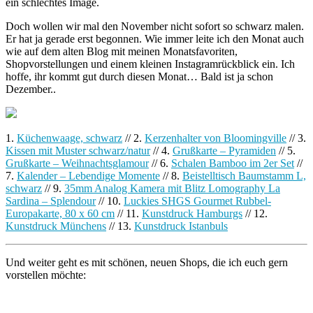
ein schlechtes Image.
Doch wollen wir mal den November nicht sofort so schwarz malen.
Er hat ja gerade erst begonnen. Wie immer leite ich den Monat auch
wie auf dem alten Blog mit meinen Monatsfavoriten,
Shopvorstellungen und einem kleinen Instagramrückblick ein. Ich
hoffe, ihr kommt gut durch diesen Monat… Bald ist ja schon
Dezember..
1.
Küchenwaage, schwarz
// 2.
Kerzenhalter von Bloomingville
// 3.
Kissen mit Muster schwarz/natur
// 4.
Grußkarte – Pyramiden
// 5.
Grußkarte – Weihnachtsglamour
// 6.
Schalen Bamboo im 2er Set
//
7.
Kalender – Lebendige Momente
// 8.
Beistelltisch Baumstamm L,
schwarz
// 9.
35mm Analog Kamera mit Blitz Lomography La
Sardina – Splendour
// 10.
Luckies SHGS Gourmet Rubbel-
Europakarte, 80 x 60 cm
// 11.
Kunstdruck Hamburgs
// 12.
Kunstdruck Münchens
// 13.
Kunstdruck Istanbuls
Und weiter geht es mit schönen, neuen Shops, die ich euch gern
vorstellen möchte: