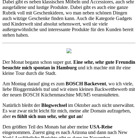
Dabei gibt es neben klassischen Möbeln und Accessiores, auch sehr
ausgefallene und lustige Produkte. Dabei gibt es auch eine ganze
Rubrik voll mit Geschenkideen, wo man neben schönen Dingen
auch witzige Geschenke finden kann. Auch die Kategorie Gadgets
und Kinderwelt sind absolut sehenswert, weil sie viele
außergewöhnliche und interessante Produkte für den Kunden bereit
stehen haben.
Der Monat begann schon super gut.
Eine sehr, sehr gute Freundin
besuchte mich spontan in Hamburg
und ich machte mit ihr eine
kleine Tour durch die Stadt.
Am Montag darauf ging es zum
BOSCH Backevent
, wo ich viele,
liebe Bloggermädels traf und wir einen kleinen Backwettbewerb mit
der neuen BOSCH Küchenmaschine MUM5 veranstalteten.
Natürlich bleibt der
Blogwechsel
im Oktober auch nicht unerwähnt.
Es war zwar nicht leicht für mich, meine alte Domain aufzugeben,
aber
es fühlt sich nun sehr, sehr gut an
!
Den größten Teil des Monats hat aber meine
USA-Reise
eingenommen. Zuerst ging es nach Arizona und dann nach New
York! Ausführliche Berichte gibt es dann im November.