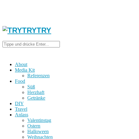
About
Media Kit
Referenzen
Food
Süß
Herzhaft
Getränke
DIY
Travel
Anlass
Valentinstag
Ostern
Halloween
Weihnachten