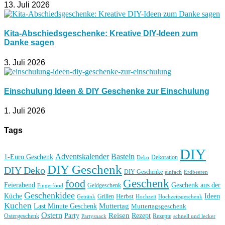
13. Juli 2026
Kita-Abschiedsgeschenke: Kreative DIY-Ideen zum
Danke sagen
3. Juli 2026
Einschulung Ideen & DIY Geschenke zur Einschulung
1. Juli 2026
Tags
DIY
Basteln
Adventskalender
1-Euro Geschenk
Deko
Dekoration
DIY Geschenk
DIY Deko
DIY Geschenke
einfach
Erdbeeren
Geschenk
food
Feierabend
Geschenk aus der
Geldgeschenk
Fingerfood
Geschenkidee
Küche
Ideen
Grillen
Herbst
Getränk
Hochzeit
Hochzeitsgeschenk
Kuchen
Muttertag
Last Minute Geschenk
Muttertagsgeschenk
Ostern
Reisen
Rezept
Party
Ostergeschenk
Rezepte
Partysnack
schnell und lecker