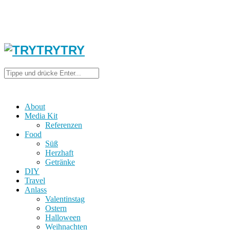
About
Media Kit
Referenzen
Food
Süß
Herzhaft
Getränke
DIY
Travel
Anlass
Valentinstag
Ostern
Halloween
Weihnachten