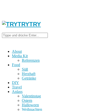
About
Media Kit
Referenzen
Food
Süß
Herzhaft
Getränke
DIY
Travel
Anlass
Valentinstag
Ostern
Halloween
Weihnachten