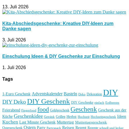
13. Juli 2026
Kita-Abschiedsgeschenke: Kreative DIY-Ideen zum
Danke sagen
3. Juli 2026
Einschulung Ideen & DIY Geschenke zur Einschulung
1. Juli 2026
Tags
DIY
Basteln
Adventskalender
1-Euro Geschenk
Deko
Dekoration
DIY Geschenk
DIY Deko
DIY Geschenke
einfach
Erdbeeren
Geschenk
food
Feierabend
Geschenk aus der
Geldgeschenk
Fingerfood
Geschenkidee
Küche
Ideen
Grillen
Herbst
Getränk
Hochzeit
Hochzeitsgeschenk
Kuchen
Muttertag
Last Minute Geschenk
Muttertagsgeschenk
Ostern
Reisen
Rezept
Party
Ostergeschenk
Rezepte
Partysnack
schnell und lecker