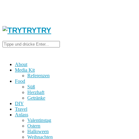
About
Media Kit
Referenzen
Food
Süß
Herzhaft
Getränke
DIY
Travel
Anlass
Valentinstag
Ostern
Halloween
Weihnachten