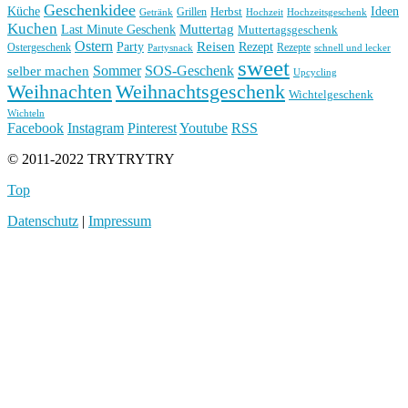
Geschenkidee
Küche
Ideen
Grillen
Herbst
Getränk
Hochzeit
Hochzeitsgeschenk
Kuchen
Muttertag
Last Minute Geschenk
Muttertagsgeschenk
Ostern
Reisen
Rezept
Party
Ostergeschenk
Rezepte
Partysnack
schnell und lecker
sweet
Sommer
SOS-Geschenk
selber machen
Upcycling
Weihnachten
Weihnachtsgeschenk
Wichtelgeschenk
Wichteln
Facebook
Instagram
Pinterest
Youtube
RSS
© 2011-2022 TRYTRYTRY
Top
Datenschutz
|
Impressum