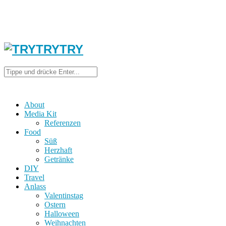
About
Media Kit
Referenzen
Food
Süß
Herzhaft
Getränke
DIY
Travel
Anlass
Valentinstag
Ostern
Halloween
Weihnachten