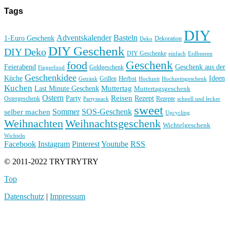
Tags
DIY
Basteln
Adventskalender
1-Euro Geschenk
Deko
Dekoration
DIY Geschenk
DIY Deko
DIY Geschenke
einfach
Erdbeeren
Geschenk
food
Feierabend
Geschenk aus der
Geldgeschenk
Fingerfood
Geschenkidee
Küche
Ideen
Grillen
Herbst
Getränk
Hochzeit
Hochzeitsgeschenk
Kuchen
Muttertag
Last Minute Geschenk
Muttertagsgeschenk
Ostern
Reisen
Rezept
Party
Ostergeschenk
Rezepte
Partysnack
schnell und lecker
sweet
Sommer
SOS-Geschenk
selber machen
Upcycling
Weihnachten
Weihnachtsgeschenk
Wichtelgeschenk
Wichteln
Facebook
Instagram
Pinterest
Youtube
RSS
© 2011-2022 TRYTRYTRY
Top
Datenschutz
|
Impressum