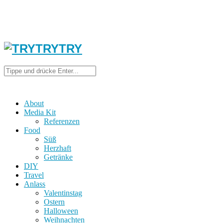
About
Media Kit
Referenzen
Food
Süß
Herzhaft
Getränke
DIY
Travel
Anlass
Valentinstag
Ostern
Halloween
Weihnachten