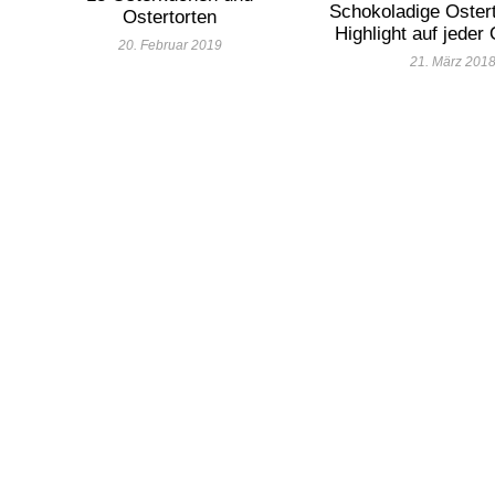
Schokoladige Ostert
Ostertorten
Highlight auf jeder 
20. Februar 2019
21. März 201