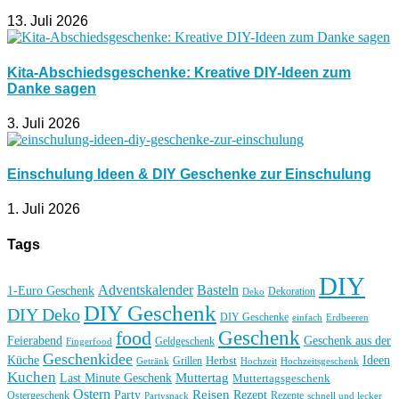
13. Juli 2026
Kita-Abschiedsgeschenke: Kreative DIY-Ideen zum
Danke sagen
3. Juli 2026
Einschulung Ideen & DIY Geschenke zur Einschulung
1. Juli 2026
Tags
DIY
Basteln
Adventskalender
1-Euro Geschenk
Deko
Dekoration
DIY Geschenk
DIY Deko
DIY Geschenke
einfach
Erdbeeren
Geschenk
food
Feierabend
Geschenk aus der
Geldgeschenk
Fingerfood
Geschenkidee
Küche
Ideen
Grillen
Herbst
Getränk
Hochzeit
Hochzeitsgeschenk
Kuchen
Muttertag
Last Minute Geschenk
Muttertagsgeschenk
Ostern
Reisen
Rezept
Party
Ostergeschenk
Rezepte
Partysnack
schnell und lecker