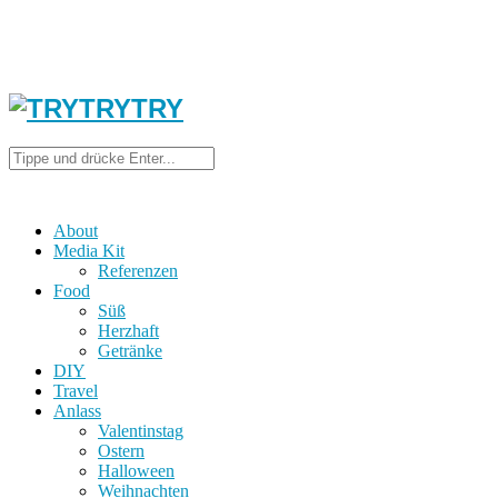
About
Media Kit
Referenzen
Food
Süß
Herzhaft
Getränke
DIY
Travel
Anlass
Valentinstag
Ostern
Halloween
Weihnachten