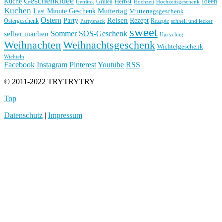
Geschenkidee
Küche
Ideen
Grillen
Herbst
Getränk
Hochzeit
Hochzeitsgeschenk
Kuchen
Muttertag
Last Minute Geschenk
Muttertagsgeschenk
Ostern
Reisen
Rezept
Party
Ostergeschenk
Rezepte
Partysnack
schnell und lecker
sweet
Sommer
SOS-Geschenk
selber machen
Upcycling
Weihnachten
Weihnachtsgeschenk
Wichtelgeschenk
Wichteln
Facebook
Instagram
Pinterest
Youtube
RSS
© 2011-2022 TRYTRYTRY
Top
Datenschutz
|
Impressum