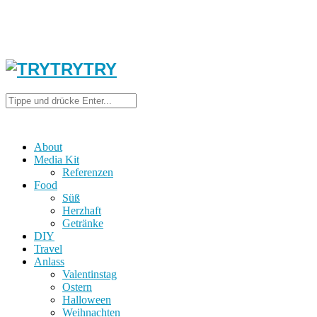
About
Media Kit
Referenzen
Food
Süß
Herzhaft
Getränke
DIY
Travel
Anlass
Valentinstag
Ostern
Halloween
Weihnachten