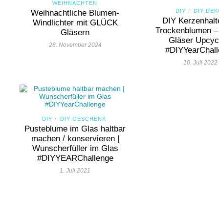
WEIHNACHTEN
DIY
DIY DE
Weihnachtliche Blumen-
/
DIY Kerzenhalt
Windlichter mit GLÜCK
Trockenblumen –
Gläsern
Gläser Upcyc
28. November 2024
#DIYYearChal
10. Juli 2022
DIY
DIY GESCHENK
/
Pusteblume im Glas haltbar
machen / konservieren |
Wunscherfüller im Glas
#DIYYEARChallenge
1. Juli 2021