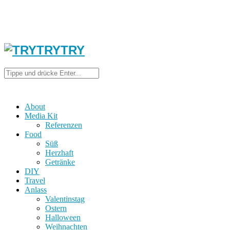
About
Media Kit
Referenzen
Food
Süß
Herzhaft
Getränke
DIY
Travel
Anlass
Valentinstag
Ostern
Halloween
Weihnachten