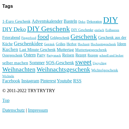
Tags
DIY
Basteln
Adventskalender
1-Euro Geschenk
Deko
Dekoration
DIY Geschenk
DIY Deko
DIY Geschenke
einfach
Erdbeeren
Geschenk
food
Feierabend
Geschenk aus der
Geldgeschenk
Fingerfood
Geschenkidee
Küche
Ideen
Grillen
Herbst
Getränk
Hochzeit
Hochzeitsgeschenk
Kuchen
Muttertag
Last Minute Geschenk
Muttertagsgeschenk
Ostern
Reisen
Rezept
Party
Ostergeschenk
Rezepte
Partysnack
schnell und lecker
sweet
Sommer
SOS-Geschenk
selber machen
Upcycling
Weihnachten
Weihnachtsgeschenk
Wichtelgeschenk
Wichteln
Facebook
Instagram
Pinterest
Youtube
RSS
© 2011-2022 TRYTRYTRY
Top
Datenschutz
|
Impressum