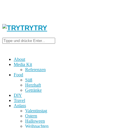
About
Media Kit
Referenzen
Food
Süß
Herzhaft
Getränke
DIY
Travel
Anlass
Valentinstag
Ostern
Halloween
Weihnachten