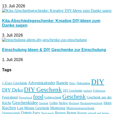
13. Juli 2026
Kita-Abschiedsgeschenke: Kreative DIY-Ideen zum
Danke sagen
3. Juli 2026
Einschulung Ideen & DIY Geschenke zur Einschulung
1. Juli 2026
Tags
DIY
Basteln
Adventskalender
1-Euro Geschenk
Deko
Dekoration
DIY Geschenk
DIY Deko
DIY Geschenke
einfach
Erdbeeren
Geschenk
food
Feierabend
Geschenk aus der
Geldgeschenk
Fingerfood
Geschenkidee
Küche
Ideen
Grillen
Herbst
Getränk
Hochzeit
Hochzeitsgeschenk
Kuchen
Muttertag
Last Minute Geschenk
Muttertagsgeschenk
Ostern
Reisen
Rezept
Party
Ostergeschenk
Rezepte
Partysnack
schnell und lecker