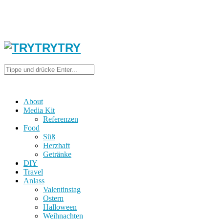
About
Media Kit
Referenzen
Food
Süß
Herzhaft
Getränke
DIY
Travel
Anlass
Valentinstag
Ostern
Halloween
Weihnachten