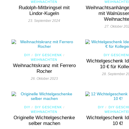
WEIHNACHTEN
WEIHNACHTE
Rudolph-Mitbringsel mit
Weihnachtsanhänger
Lindor-Kugeln
mit Walnüssen
Weihnacht
23. September 2024
27. Oktober 20
DIY
DIY GESCHENK
DIY GESCHEN
/
/
WEIHNACHTEN
Wichtelgeschenk Id
Weihnachtskranz mit Ferrero
10 € für Koll
Rocher
28. September 2
26. Oktober 2023
DIY
DIY GESCHENK
DIY
DIY GESCH
/
/
/
WEIHNACHTEN
WEIHNACHTE
Originelle Wichtelgeschenke
Wichtelgeschenk Id
selber machen
10 €!