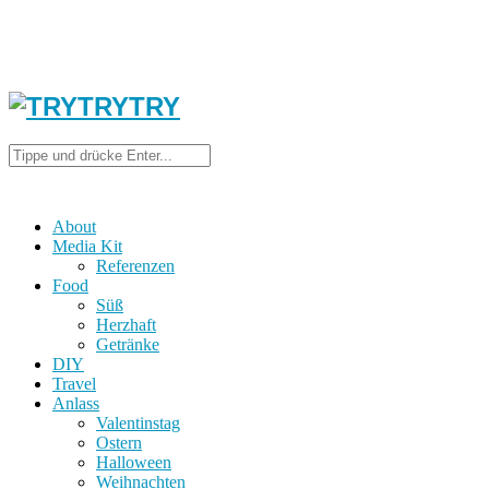
About
Media Kit
Referenzen
Food
Süß
Herzhaft
Getränke
DIY
Travel
Anlass
Valentinstag
Ostern
Halloween
Weihnachten