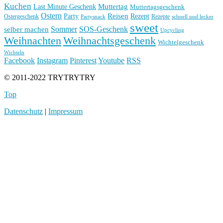
Kuchen
Muttertag
Last Minute Geschenk
Muttertagsgeschenk
Ostern
Reisen
Rezept
Party
Ostergeschenk
Rezepte
Partysnack
schnell und lecker
sweet
Sommer
SOS-Geschenk
selber machen
Upcycling
Weihnachten
Weihnachtsgeschenk
Wichtelgeschenk
Wichteln
Facebook
Instagram
Pinterest
Youtube
RSS
© 2011-2022 TRYTRYTRY
Top
Datenschutz
|
Impressum