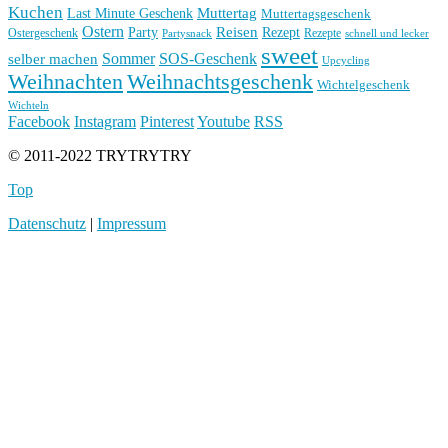
Kuchen
Muttertag
Last Minute Geschenk
Muttertagsgeschenk
Ostern
Reisen
Rezept
Party
Ostergeschenk
Rezepte
Partysnack
schnell und lecker
sweet
Sommer
SOS-Geschenk
selber machen
Upcycling
Weihnachten
Weihnachtsgeschenk
Wichtelgeschenk
Wichteln
Facebook
Instagram
Pinterest
Youtube
RSS
© 2011-2022 TRYTRYTRY
Top
Datenschutz
|
Impressum