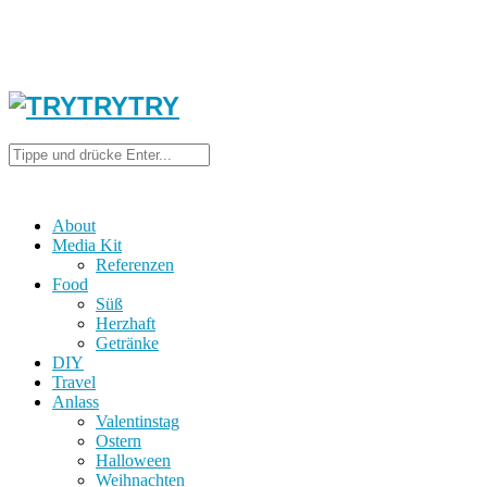
About
Media Kit
Referenzen
Food
Süß
Herzhaft
Getränke
DIY
Travel
Anlass
Valentinstag
Ostern
Halloween
Weihnachten