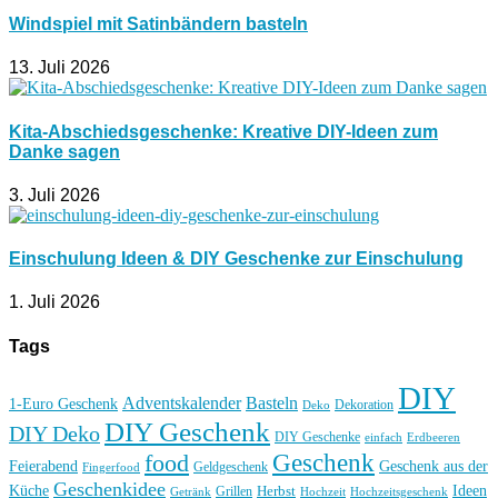
Windspiel mit Satinbändern basteln
13. Juli 2026
Kita-Abschiedsgeschenke: Kreative DIY-Ideen zum
Danke sagen
3. Juli 2026
Einschulung Ideen & DIY Geschenke zur Einschulung
1. Juli 2026
Tags
DIY
Basteln
Adventskalender
1-Euro Geschenk
Deko
Dekoration
DIY Geschenk
DIY Deko
DIY Geschenke
einfach
Erdbeeren
Geschenk
food
Feierabend
Geschenk aus der
Geldgeschenk
Fingerfood
Geschenkidee
Küche
Ideen
Grillen
Herbst
Getränk
Hochzeit
Hochzeitsgeschenk