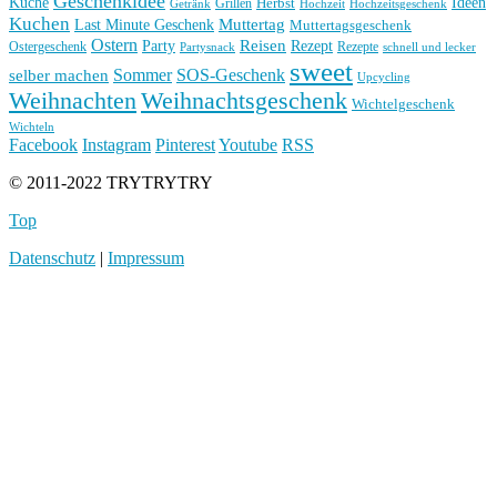
Geschenkidee
Küche
Ideen
Grillen
Herbst
Getränk
Hochzeit
Hochzeitsgeschenk
Kuchen
Muttertag
Last Minute Geschenk
Muttertagsgeschenk
Ostern
Reisen
Rezept
Party
Ostergeschenk
Rezepte
Partysnack
schnell und lecker
sweet
Sommer
SOS-Geschenk
selber machen
Upcycling
Weihnachten
Weihnachtsgeschenk
Wichtelgeschenk
Wichteln
Facebook
Instagram
Pinterest
Youtube
RSS
© 2011-2022 TRYTRYTRY
Top
Datenschutz
|
Impressum