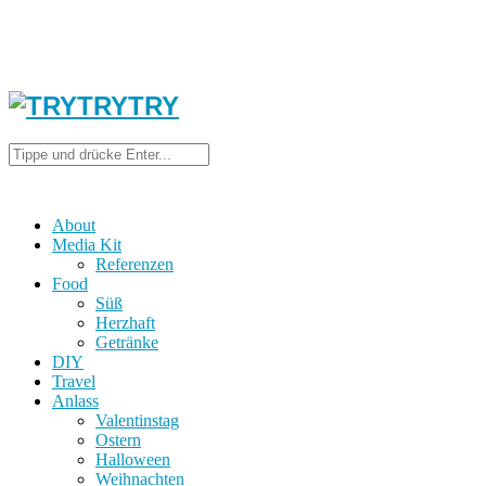
About
Media Kit
Referenzen
Food
Süß
Herzhaft
Getränke
DIY
Travel
Anlass
Valentinstag
Ostern
Halloween
Weihnachten