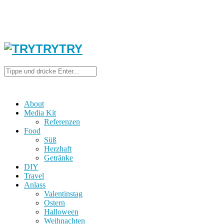
About
Media Kit
Referenzen
Food
Süß
Herzhaft
Getränke
DIY
Travel
Anlass
Valentinstag
Ostern
Halloween
Weihnachten