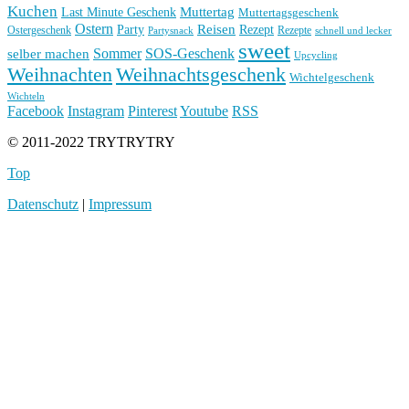
Kuchen
Muttertag
Last Minute Geschenk
Muttertagsgeschenk
Ostern
Reisen
Rezept
Party
Ostergeschenk
Rezepte
Partysnack
schnell und lecker
sweet
Sommer
SOS-Geschenk
selber machen
Upcycling
Weihnachten
Weihnachtsgeschenk
Wichtelgeschenk
Wichteln
Facebook
Instagram
Pinterest
Youtube
RSS
© 2011-2022 TRYTRYTRY
Top
Datenschutz
|
Impressum