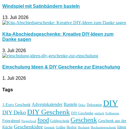
Windspiel mit Satinbändern basteln
13. Juli 2026
Kita-Abschiedsgeschenke: Kreative DIY-Ideen zum
Danke sagen
3. Juli 2026
Einschulung Ideen & DIY Geschenke zur Einschulung
1. Juli 2026
Tags
DIY
Basteln
Adventskalender
1-Euro Geschenk
Deko
Dekoration
DIY Geschenk
DIY Deko
DIY Geschenke
einfach
Erdbeeren
Geschenk
food
Feierabend
Geschenk aus der
Geldgeschenk
Fingerfood
Geschenkidee
Küche
Ideen
Grillen
Herbst
Getränk
Hochzeit
Hochzeitsgeschenk