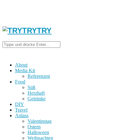
About
Media Kit
Referenzen
Food
Süß
Herzhaft
Getränke
DIY
Travel
Anlass
Valentinstag
Ostern
Halloween
Weihnachten