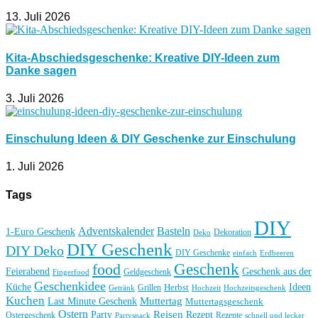
13. Juli 2026
Kita-Abschiedsgeschenke: Kreative DIY-Ideen zum
Danke sagen
3. Juli 2026
Einschulung Ideen & DIY Geschenke zur Einschulung
1. Juli 2026
Tags
DIY
Basteln
Adventskalender
1-Euro Geschenk
Deko
Dekoration
DIY Geschenk
DIY Deko
DIY Geschenke
einfach
Erdbeeren
Geschenk
food
Feierabend
Geschenk aus der
Geldgeschenk
Fingerfood
Geschenkidee
Küche
Ideen
Grillen
Herbst
Getränk
Hochzeit
Hochzeitsgeschenk
Kuchen
Muttertag
Last Minute Geschenk
Muttertagsgeschenk
Ostern
Reisen
Rezept
Party
Ostergeschenk
Rezepte
Partysnack
schnell und lecker