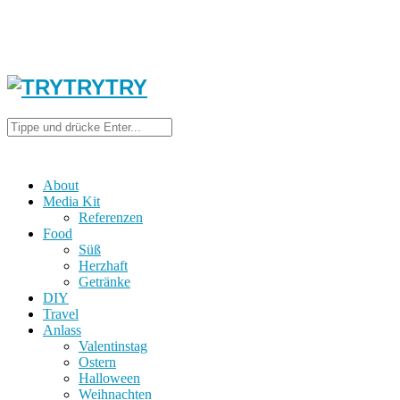
About
Media Kit
Referenzen
Food
Süß
Herzhaft
Getränke
DIY
Travel
Anlass
Valentinstag
Ostern
Halloween
Weihnachten