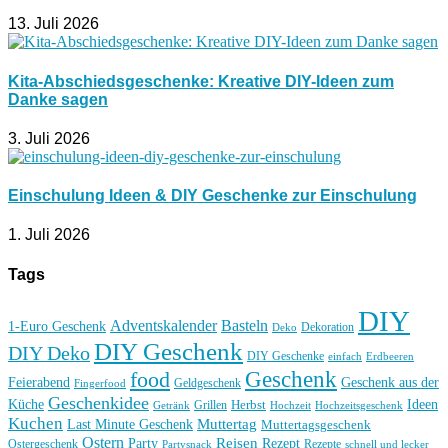
13. Juli 2026
Kita-Abschiedsgeschenke: Kreative DIY-Ideen zum
Danke sagen
3. Juli 2026
Einschulung Ideen & DIY Geschenke zur Einschulung
1. Juli 2026
Tags
DIY
Basteln
Adventskalender
1-Euro Geschenk
Deko
Dekoration
DIY Geschenk
DIY Deko
DIY Geschenke
einfach
Erdbeeren
Geschenk
food
Feierabend
Geschenk aus der
Geldgeschenk
Fingerfood
Geschenkidee
Küche
Ideen
Grillen
Herbst
Getränk
Hochzeit
Hochzeitsgeschenk
Kuchen
Muttertag
Last Minute Geschenk
Muttertagsgeschenk
Ostern
Reisen
Rezept
Party
Ostergeschenk
Rezepte
Partysnack
schnell und lecker