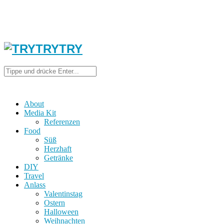
About
Media Kit
Referenzen
Food
Süß
Herzhaft
Getränke
DIY
Travel
Anlass
Valentinstag
Ostern
Halloween
Weihnachten