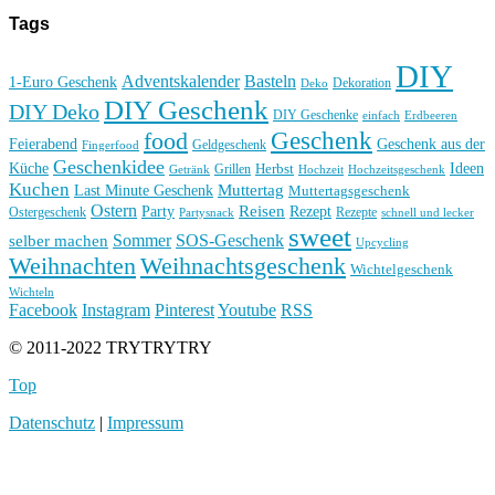
Tags
DIY
Basteln
Adventskalender
1-Euro Geschenk
Deko
Dekoration
DIY Geschenk
DIY Deko
DIY Geschenke
einfach
Erdbeeren
Geschenk
food
Feierabend
Geschenk aus der
Geldgeschenk
Fingerfood
Geschenkidee
Küche
Ideen
Grillen
Herbst
Getränk
Hochzeit
Hochzeitsgeschenk
Kuchen
Muttertag
Last Minute Geschenk
Muttertagsgeschenk
Ostern
Reisen
Rezept
Party
Ostergeschenk
Rezepte
Partysnack
schnell und lecker
sweet
Sommer
SOS-Geschenk
selber machen
Upcycling
Weihnachten
Weihnachtsgeschenk
Wichtelgeschenk
Wichteln
Facebook
Instagram
Pinterest
Youtube
RSS
© 2011-2022 TRYTRYTRY
Top
Datenschutz
|
Impressum