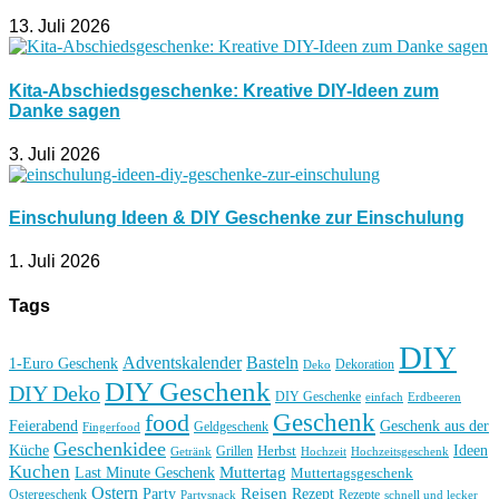
13. Juli 2026
Kita-Abschiedsgeschenke: Kreative DIY-Ideen zum
Danke sagen
3. Juli 2026
Einschulung Ideen & DIY Geschenke zur Einschulung
1. Juli 2026
Tags
DIY
Basteln
Adventskalender
1-Euro Geschenk
Deko
Dekoration
DIY Geschenk
DIY Deko
DIY Geschenke
einfach
Erdbeeren
Geschenk
food
Feierabend
Geschenk aus der
Geldgeschenk
Fingerfood
Geschenkidee
Küche
Ideen
Grillen
Herbst
Getränk
Hochzeit
Hochzeitsgeschenk
Kuchen
Muttertag
Last Minute Geschenk
Muttertagsgeschenk
Ostern
Reisen
Rezept
Party
Ostergeschenk
Rezepte
Partysnack
schnell und lecker