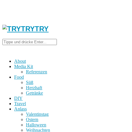
About
Media Kit
Referenzen
Food
Süß
Herzhaft
Getränke
DIY
Travel
Anlass
Valentinstag
Ostern
Halloween
Weihnachten