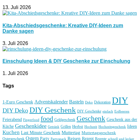
13. Juli 2026
Kita-Abschiedsgeschenke: Kreative DIY-Ideen zum
Danke sagen
3. Juli 2026
Einschulung Ideen & DIY Geschenke zur Einschulung
1. Juli 2026
Tags
DIY
Basteln
Adventskalender
1-Euro Geschenk
Deko
Dekoration
DIY Geschenk
DIY Deko
DIY Geschenke
einfach
Erdbeeren
Geschenk
food
Feierabend
Geschenk aus der
Geldgeschenk
Fingerfood
Geschenkidee
Küche
Ideen
Grillen
Herbst
Getränk
Hochzeit
Hochzeitsgeschenk
Kuchen
Muttertag
Last Minute Geschenk
Muttertagsgeschenk
Ostern
Reisen
Rezept
Party
Ostergeschenk
Rezepte
Partysnack
schnell und lecker