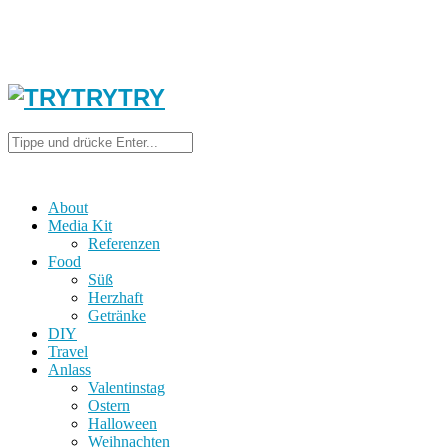
About
Media Kit
Referenzen
Food
Süß
Herzhaft
Getränke
DIY
Travel
Anlass
Valentinstag
Ostern
Halloween
Weihnachten