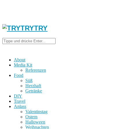
About
Media Kit
Referenzen
Food
Süß
Herzhaft
Getränke
DIY
Travel
Anlass
Valentinstag
Ostern
Halloween
Weihnachten