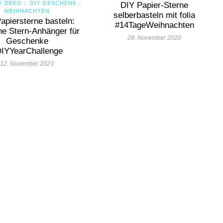
Y DEKO
DIY GESCHENK
/
/
DIY Papier-Sterne
WEIHNACHTEN
selberbasteln mit folia
apiersterne basteln:
#14TageWeihnachten
he Stern-Anhänger für
28. November 2020
Geschenke
IYYearChallenge
12. November 2023