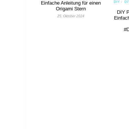
DIY
DI
Einfache Anleitung für einen
/
Origami Stern
DIY P
25. Oktober 2024
Einfac
#D