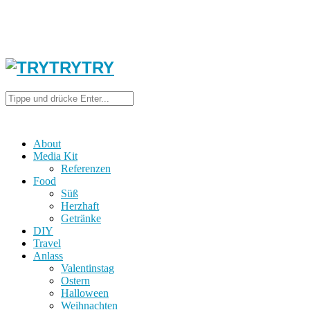
About
Media Kit
Referenzen
Food
Süß
Herzhaft
Getränke
DIY
Travel
Anlass
Valentinstag
Ostern
Halloween
Weihnachten