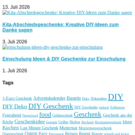
13. Juli 2026
Kita-Abschiedsgeschenke: Kreative DIY-Ideen zum
Danke sagen
3. Juli 2026
Einschulung Ideen & DIY Geschenke zur Einschulung
1. Juli 2026
Tags
DIY
Basteln
Adventskalender
1-Euro Geschenk
Deko
Dekoration
DIY Geschenk
DIY Deko
DIY Geschenke
einfach
Erdbeeren
Geschenk
food
Feierabend
Geschenk aus der
Geldgeschenk
Fingerfood
Geschenkidee
Küche
Ideen
Grillen
Herbst
Getränk
Hochzeit
Hochzeitsgeschenk
Kuchen
Muttertag
Last Minute Geschenk
Muttertagsgeschenk
Ostern
Reisen
Rezept
Party
Ostergeschenk
Rezepte
Partysnack
schnell und lecker