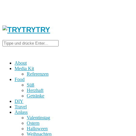
About
Media Kit
Referenzen
Food
Süß
Herzhaft
Getränke
DIY
Travel
Anlass
Valentinstag
Ostern
Halloween
Weihnachten