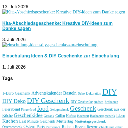
13. Juli 2026
Kita-Abschiedsgeschenke: Kreative DIY-Ideen zum
Danke sagen
3. Juli 2026
Einschulung Ideen & DIY Geschenke zur Einschulung
1. Juli 2026
Tags
DIY
Basteln
Adventskalender
1-Euro Geschenk
Deko
Dekoration
DIY Geschenk
DIY Deko
DIY Geschenke
einfach
Erdbeeren
Geschenk
food
Feierabend
Geschenk aus der
Geldgeschenk
Fingerfood
Geschenkidee
Küche
Ideen
Grillen
Herbst
Getränk
Hochzeit
Hochzeitsgeschenk
Kuchen
Muttertag
Last Minute Geschenk
Muttertagsgeschenk
Ostern
Reisen
Rezept
Party
Ostergeschenk
Rezepte
Partysnack
schnell und lecker