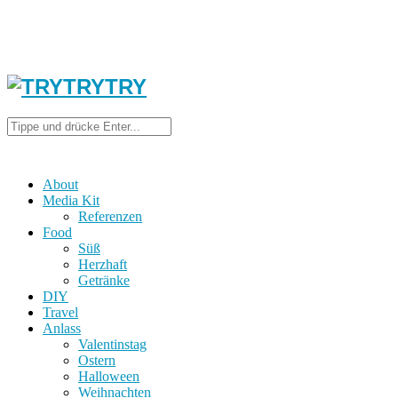
About
Media Kit
Referenzen
Food
Süß
Herzhaft
Getränke
DIY
Travel
Anlass
Valentinstag
Ostern
Halloween
Weihnachten