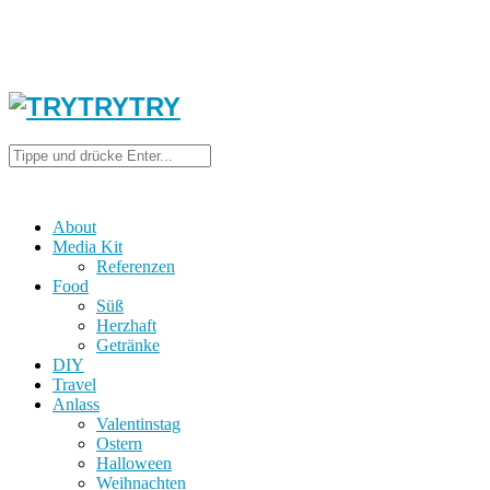
About
Media Kit
Referenzen
Food
Süß
Herzhaft
Getränke
DIY
Travel
Anlass
Valentinstag
Ostern
Halloween
Weihnachten