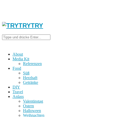
About
Media Kit
Referenzen
Food
Süß
Herzhaft
Getränke
DIY
Travel
Anlass
Valentinstag
Ostern
Halloween
Weihnachten