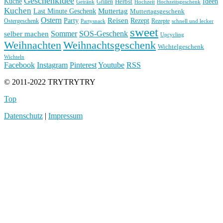
Geschenkidee
Küche
Ideen
Grillen
Herbst
Getränk
Hochzeit
Hochzeitsgeschenk
Kuchen
Muttertag
Last Minute Geschenk
Muttertagsgeschenk
Ostern
Reisen
Rezept
Party
Ostergeschenk
Rezepte
Partysnack
schnell und lecker
sweet
Sommer
SOS-Geschenk
selber machen
Upcycling
Weihnachten
Weihnachtsgeschenk
Wichtelgeschenk
Wichteln
Facebook
Instagram
Pinterest
Youtube
RSS
© 2011-2022 TRYTRYTRY
Top
Datenschutz
|
Impressum