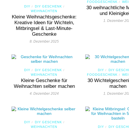
FOODGESCHENK
WE
/
DIY
DIY GESCHENK
/
/
30 weihnachtliche M
WEIHNACHTEN
und Kleinigke
Kleine Weihnachtsgeschenke:
1. Dezember 20
Kreative Ideen für Wichteln,
Mitbringsel & Last-Minute-
Geschenke
8. Dezember 2025
DIY
DIY GESCHENK
DIY
DIY GESCH
/
/
/
WEIHNACHTEN
FOODGESCHENK
WE
/
Kleine Geschenke für
30 Wichtelgeschen
Weihnachten selber machen
machen
4. Dezember 2024
1. Dezember 20
DIY
DIY GESCHENK
/
/
WEIHNACHTEN
DIY
DIY GESCH
/