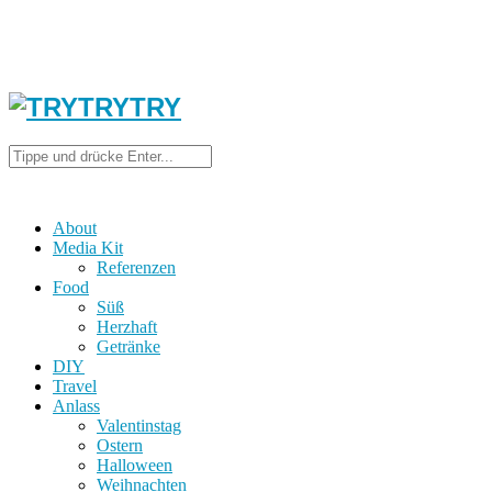
About
Media Kit
Referenzen
Food
Süß
Herzhaft
Getränke
DIY
Travel
Anlass
Valentinstag
Ostern
Halloween
Weihnachten