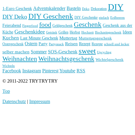
DIY
Basteln
Adventskalender
1-Euro Geschenk
Deko
Dekoration
DIY Geschenk
DIY Deko
DIY Geschenke
einfach
Erdbeeren
Geschenk
food
Feierabend
Geschenk aus der
Geldgeschenk
Fingerfood
Geschenkidee
Küche
Ideen
Grillen
Herbst
Getränk
Hochzeit
Hochzeitsgeschenk
Kuchen
Muttertag
Last Minute Geschenk
Muttertagsgeschenk
Ostern
Reisen
Rezept
Party
Ostergeschenk
Rezepte
Partysnack
schnell und lecker
sweet
Sommer
SOS-Geschenk
selber machen
Upcycling
Weihnachten
Weihnachtsgeschenk
Wichtelgeschenk
Wichteln
Facebook
Instagram
Pinterest
Youtube
RSS
© 2011-2022 TRYTRYTRY
Top
Datenschutz
|
Impressum