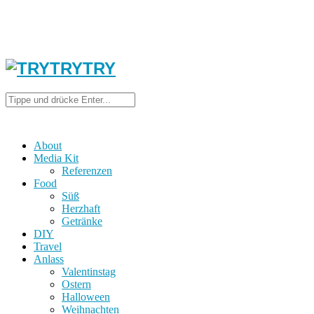
About
Media Kit
Referenzen
Food
Süß
Herzhaft
Getränke
DIY
Travel
Anlass
Valentinstag
Ostern
Halloween
Weihnachten