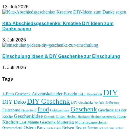
13. Juli 2026
Kita-Abschiedsgeschenke: Kreative DIY-Ideen zum
Danke sagen
3. Juli 2026
Einschulung Ideen & DIY Geschenke zur Einschulung
1. Juli 2026
Tags
DIY
Basteln
Adventskalender
1-Euro Geschenk
Deko
Dekoration
DIY Geschenk
DIY Deko
DIY Geschenke
einfach
Erdbeeren
Geschenk
food
Feierabend
Geschenk aus der
Geldgeschenk
Fingerfood
Geschenkidee
Küche
Ideen
Grillen
Herbst
Getränk
Hochzeit
Hochzeitsgeschenk
Kuchen
Muttertag
Last Minute Geschenk
Muttertagsgeschenk
Ostern
Reisen
Rezept
Party
Ostergeschenk
Rezepte
Partysnack
schnell und lecker