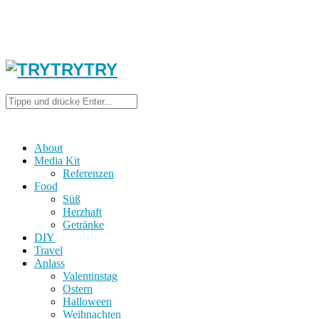
About
Media Kit
Referenzen
Food
Süß
Herzhaft
Getränke
DIY
Travel
Anlass
Valentinstag
Ostern
Halloween
Weihnachten