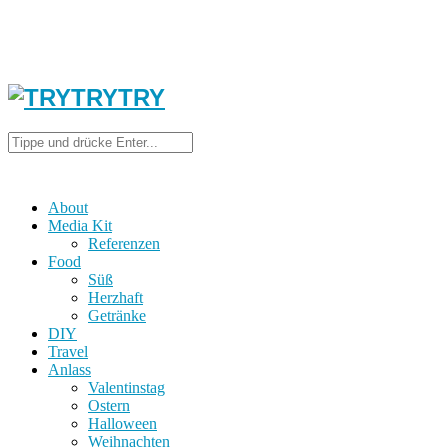
About
Media Kit
Referenzen
Food
Süß
Herzhaft
Getränke
DIY
Travel
Anlass
Valentinstag
Ostern
Halloween
Weihnachten