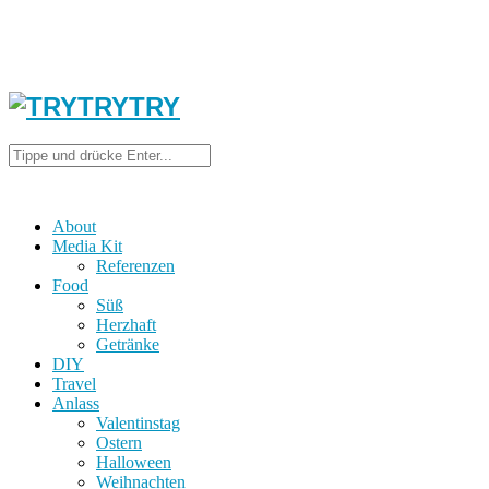
About
Media Kit
Referenzen
Food
Süß
Herzhaft
Getränke
DIY
Travel
Anlass
Valentinstag
Ostern
Halloween
Weihnachten