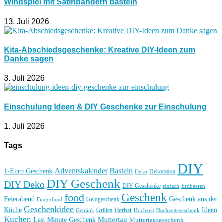
Windspiel mit Satinbändern basteln
13. Juli 2026
Kita-Abschiedsgeschenke: Kreative DIY-Ideen zum
Danke sagen
3. Juli 2026
Einschulung Ideen & DIY Geschenke zur Einschulung
1. Juli 2026
Tags
DIY
Basteln
Adventskalender
1-Euro Geschenk
Deko
Dekoration
DIY Geschenk
DIY Deko
DIY Geschenke
einfach
Erdbeeren
Geschenk
food
Feierabend
Geschenk aus der
Geldgeschenk
Fingerfood
Geschenkidee
Küche
Ideen
Grillen
Herbst
Getränk
Hochzeit
Hochzeitsgeschenk
Kuchen
Muttertag
Last Minute Geschenk
Muttertagsgeschenk