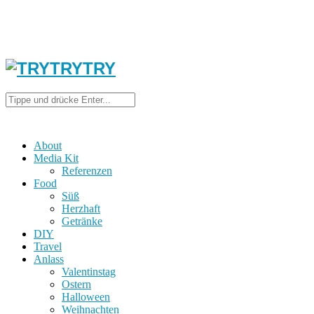
About
Media Kit
Referenzen
Food
Süß
Herzhaft
Getränke
DIY
Travel
Anlass
Valentinstag
Ostern
Halloween
Weihnachten