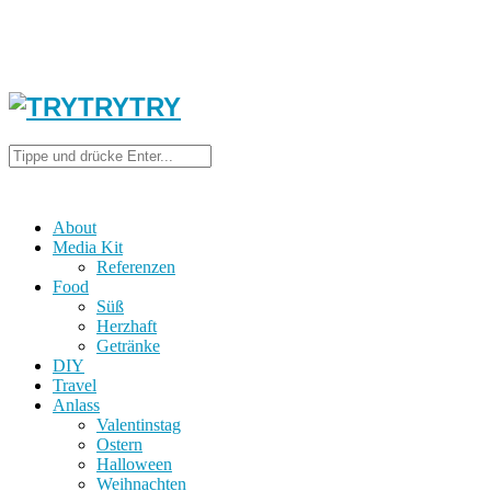
About
Media Kit
Referenzen
Food
Süß
Herzhaft
Getränke
DIY
Travel
Anlass
Valentinstag
Ostern
Halloween
Weihnachten