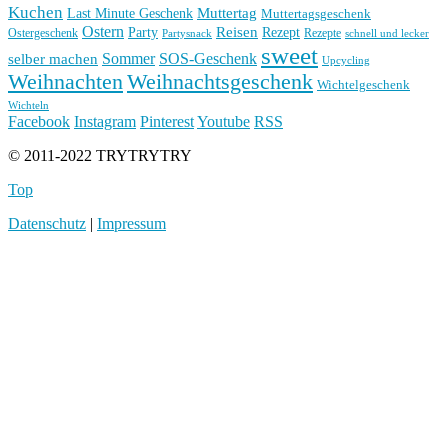
Kuchen
Muttertag
Last Minute Geschenk
Muttertagsgeschenk
Ostern
Reisen
Rezept
Party
Ostergeschenk
Rezepte
Partysnack
schnell und lecker
sweet
Sommer
SOS-Geschenk
selber machen
Upcycling
Weihnachten
Weihnachtsgeschenk
Wichtelgeschenk
Wichteln
Facebook
Instagram
Pinterest
Youtube
RSS
© 2011-2022 TRYTRYTRY
Top
Datenschutz
|
Impressum