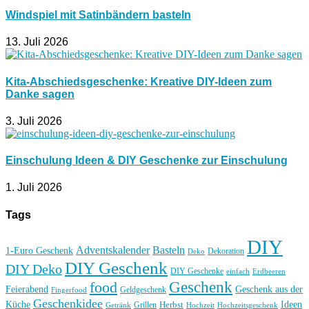
Windspiel mit Satinbändern basteln
13. Juli 2026
Kita-Abschiedsgeschenke: Kreative DIY-Ideen zum
Danke sagen
3. Juli 2026
Einschulung Ideen & DIY Geschenke zur Einschulung
1. Juli 2026
Tags
DIY
Basteln
Adventskalender
1-Euro Geschenk
Deko
Dekoration
DIY Geschenk
DIY Deko
DIY Geschenke
einfach
Erdbeeren
Geschenk
food
Feierabend
Geschenk aus der
Geldgeschenk
Fingerfood
Geschenkidee
Küche
Ideen
Grillen
Herbst
Getränk
Hochzeit
Hochzeitsgeschenk