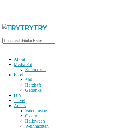
About
Media Kit
Referenzen
Food
Süß
Herzhaft
Getränke
DIY
Travel
Anlass
Valentinstag
Ostern
Halloween
Weihnachten