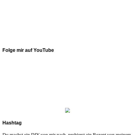
Folge mir auf YouTube
Hashtag
Du machst ein DIY von mir nach, probierst ein Rezept von meinem