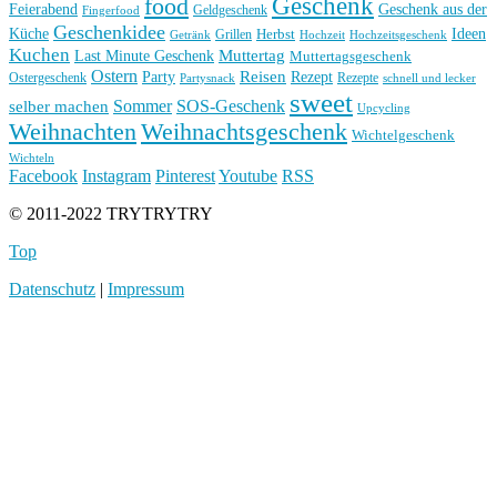
Geschenk
food
Feierabend
Geschenk aus der
Geldgeschenk
Fingerfood
Geschenkidee
Küche
Ideen
Grillen
Herbst
Getränk
Hochzeit
Hochzeitsgeschenk
Kuchen
Muttertag
Last Minute Geschenk
Muttertagsgeschenk
Ostern
Reisen
Rezept
Party
Ostergeschenk
Rezepte
Partysnack
schnell und lecker
sweet
Sommer
SOS-Geschenk
selber machen
Upcycling
Weihnachten
Weihnachtsgeschenk
Wichtelgeschenk
Wichteln
Facebook
Instagram
Pinterest
Youtube
RSS
© 2011-2022 TRYTRYTRY
Top
Datenschutz
|
Impressum