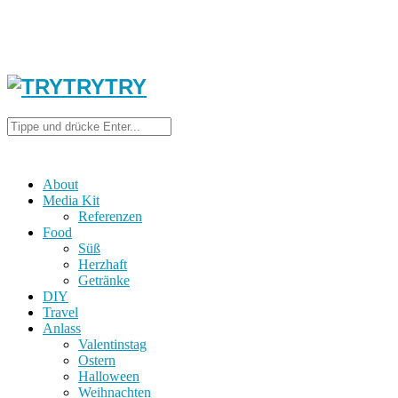
About
Media Kit
Referenzen
Food
Süß
Herzhaft
Getränke
DIY
Travel
Anlass
Valentinstag
Ostern
Halloween
Weihnachten