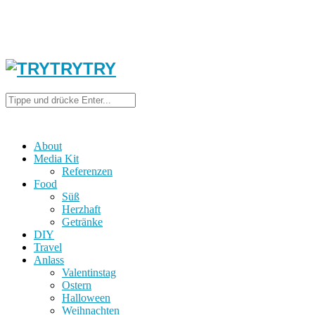
About
Media Kit
Referenzen
Food
Süß
Herzhaft
Getränke
DIY
Travel
Anlass
Valentinstag
Ostern
Halloween
Weihnachten