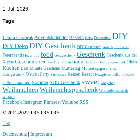
1. Juli 2026
Tags
DIY
Basteln
Adventskalender
1-Euro Geschenk
Deko
Dekoration
DIY Geschenk
DIY Deko
DIY Geschenke
einfach
Erdbeeren
Geschenk
food
Feierabend
Geschenk aus der
Geldgeschenk
Fingerfood
Geschenkidee
Küche
Ideen
Grillen
Herbst
Getränk
Hochzeit
Hochzeitsgeschenk
Kuchen
Muttertag
Last Minute Geschenk
Muttertagsgeschenk
Ostern
Reisen
Rezept
Party
Ostergeschenk
Rezepte
Partysnack
schnell und lecker
sweet
Sommer
SOS-Geschenk
selber machen
Upcycling
Weihnachten
Weihnachtsgeschenk
Wichtelgeschenk
Wichteln
Facebook
Instagram
Pinterest
Youtube
RSS
© 2011-2022 TRYTRYTRY
Top
Datenschutz
|
Impressum