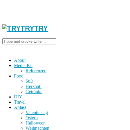
About
Media Kit
Referenzen
Food
Süß
Herzhaft
Getränke
DIY
Travel
Anlass
Valentinstag
Ostern
Halloween
Weihnachten