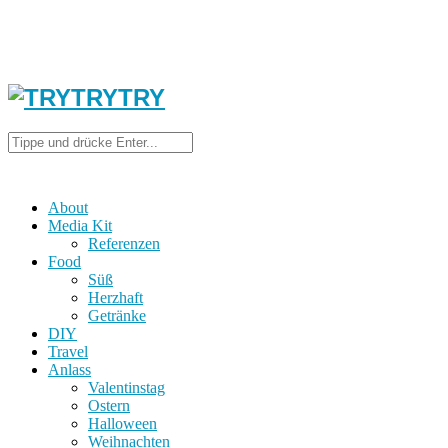
About
Media Kit
Referenzen
Food
Süß
Herzhaft
Getränke
DIY
Travel
Anlass
Valentinstag
Ostern
Halloween
Weihnachten