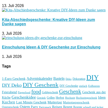
13. Juli 2026
Kita-Abschiedsgeschenke: Kreative DIY-Ideen zum
Danke sagen
3. Juli 2026
Einschulung Ideen & DIY Geschenke zur Einschulung
1. Juli 2026
Tags
DIY
Basteln
Adventskalender
1-Euro Geschenk
Deko
Dekoration
DIY Geschenk
DIY Deko
DIY Geschenke
einfach
Erdbeeren
Geschenk
food
Feierabend
Geschenk aus der
Geldgeschenk
Fingerfood
Geschenkidee
Küche
Ideen
Grillen
Herbst
Getränk
Hochzeit
Hochzeitsgeschenk
Kuchen
Muttertag
Last Minute Geschenk
Muttertagsgeschenk
Ostern
Reisen
Rezept
Party
Ostergeschenk
Rezepte
Partysnack
schnell und lecker