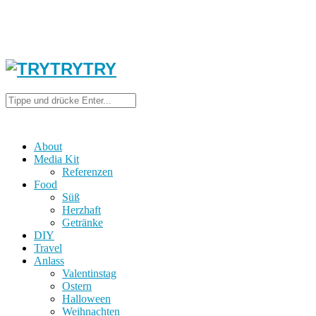
About
Media Kit
Referenzen
Food
Süß
Herzhaft
Getränke
DIY
Travel
Anlass
Valentinstag
Ostern
Halloween
Weihnachten