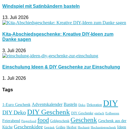
Windspiel mit Satinbändern basteln
13. Juli 2026
Kita-Abschiedsgeschenke: Kreative DIY-Ideen zum
Danke sagen
3. Juli 2026
Einschulung Ideen & DIY Geschenke zur Einschulung
1. Juli 2026
Tags
DIY
Basteln
Adventskalender
1-Euro Geschenk
Deko
Dekoration
DIY Geschenk
DIY Deko
DIY Geschenke
einfach
Erdbeeren
Geschenk
food
Feierabend
Geschenk aus der
Geldgeschenk
Fingerfood
Geschenkidee
Küche
Ideen
Grillen
Herbst
Getränk
Hochzeit
Hochzeitsgeschenk