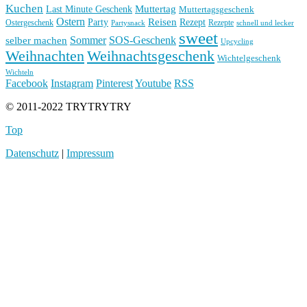
Kuchen
Muttertag
Last Minute Geschenk
Muttertagsgeschenk
Ostern
Reisen
Rezept
Party
Ostergeschenk
Rezepte
Partysnack
schnell und lecker
sweet
Sommer
SOS-Geschenk
selber machen
Upcycling
Weihnachten
Weihnachtsgeschenk
Wichtelgeschenk
Wichteln
Facebook
Instagram
Pinterest
Youtube
RSS
© 2011-2022 TRYTRYTRY
Top
Datenschutz
|
Impressum