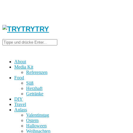
About
Media Kit
Referenzen
Food
Süß
Herzhaft
Getränke
DIY
Travel
Anlass
Valentinstag
Ostern
Halloween
Weihnachten