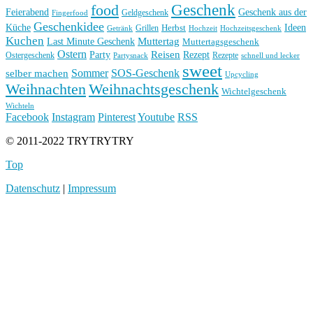
Geschenk
food
Feierabend
Geschenk aus der
Geldgeschenk
Fingerfood
Geschenkidee
Küche
Ideen
Grillen
Herbst
Getränk
Hochzeit
Hochzeitsgeschenk
Kuchen
Muttertag
Last Minute Geschenk
Muttertagsgeschenk
Ostern
Reisen
Rezept
Party
Ostergeschenk
Rezepte
Partysnack
schnell und lecker
sweet
Sommer
SOS-Geschenk
selber machen
Upcycling
Weihnachten
Weihnachtsgeschenk
Wichtelgeschenk
Wichteln
Facebook
Instagram
Pinterest
Youtube
RSS
© 2011-2022 TRYTRYTRY
Top
Datenschutz
|
Impressum