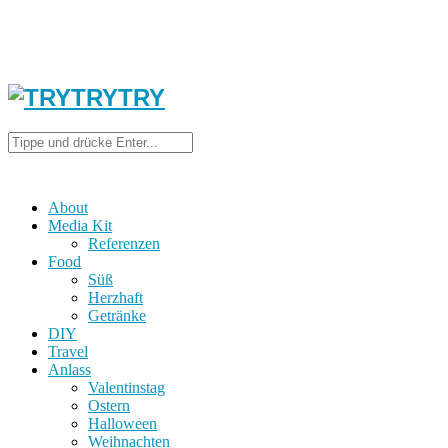
About
Media Kit
Referenzen
Food
Süß
Herzhaft
Getränke
DIY
Travel
Anlass
Valentinstag
Ostern
Halloween
Weihnachten