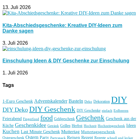
13. Juli 2026
Kita-Abschiedsgeschenke: Kreative DIY-Ideen zum
Danke sagen
3. Juli 2026
Einschulung Ideen & DIY Geschenke zur Einschulung
1. Juli 2026
Tags
DIY
Basteln
Adventskalender
1-Euro Geschenk
Deko
Dekoration
DIY Geschenk
DIY Deko
DIY Geschenke
einfach
Erdbeeren
Geschenk
food
Feierabend
Geschenk aus der
Geldgeschenk
Fingerfood
Geschenkidee
Küche
Ideen
Grillen
Herbst
Getränk
Hochzeit
Hochzeitsgeschenk
Kuchen
Muttertag
Last Minute Geschenk
Muttertagsgeschenk
Ostern
Reisen
Rezept
Party
Ostergeschenk
Rezepte
Partysnack
schnell und lecker